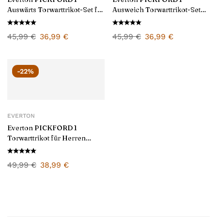
Auswärts Torwarttrikot-Set für
Ausweich Torwarttrikot-Set
Kinder 2025/26
für Kinder 2025/26
45,99
€
36,99
€
45,99
€
36,99
€
-22%
EVERTON
Everton PICKFORD 1
Torwarttrikot für Herren
2024/25
49,99
€
38,99
€