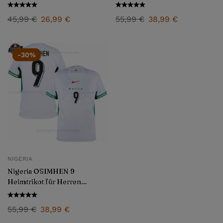
2024/25
45,99
€
26,99
€
55,99
€
38,99
€
-30%
NIGERIA
Nigeria OSIMHEN 9
Heimtrikot für Herren
2024/25
55,99
€
38,99
€