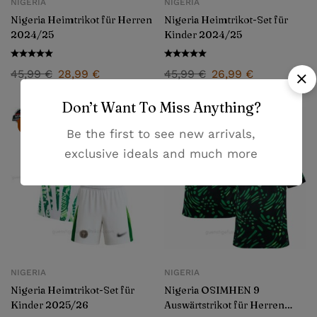
NIGERIA
NIGERIA
Nigeria Heimtrikot für Herren
Nigeria Heimtrikot-Set für
2024/25
Kinder 2024/25
45,99
€
28,99
€
45,99
€
26,99
€
Don’t Want To Miss Anything?
-41%
SOLD
OUT
Be the first to see new arrivals,
exclusive ideals and much more
NIGERIA
NIGERIA
Nigeria Heimtrikot-Set für
Nigeria OSIMHEN 9
Kinder 2025/26
Auswärtstrikot für Herren