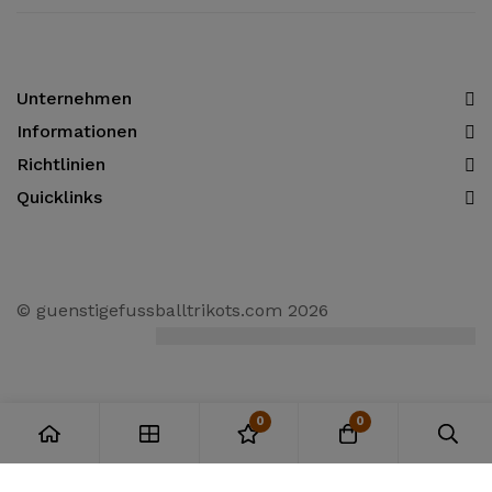
Unternehmen
Informationen​
Richtlinien
Quicklinks
© guenstigefussballtrikots.com 2026
0
0