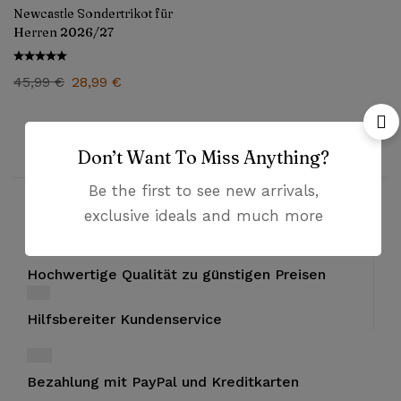
Newcastle Sondertrikot für
Herren 2026/27
45,99
€
28,99
€
Don’t Want To Miss Anything?
Be the first to see new arrivals,
exclusive ideals and much more
Risikofreies Einkaufserlebnis
Hochwertige Qualität zu günstigen Preisen
Hilfsbereiter Kundenservice
Bezahlung mit PayPal und Kreditkarten