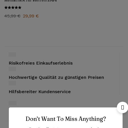
Heimtrikot für Herren 1984
45,99
€
29,99
€
Risikofreies Einkaufserlebnis
Hochwertige Qualität zu günstigen Preisen
Hilfsbereiter Kundenservice
Bezahlung mit PayPal und Kreditkarten
Don’t Want To Miss Anything?