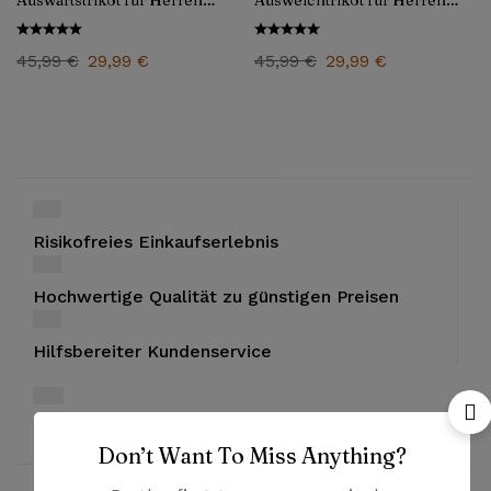
Auswärtstrikot für Herren
Ausweichtrikot für Herren
1982/83
1982/83
45,99
€
29,99
€
45,99
€
29,99
€
Risikofreies Einkaufserlebnis
Hochwertige Qualität zu günstigen Preisen
Hilfsbereiter Kundenservice
Bezahlung mit PayPal und Kreditkarten
Don’t Want To Miss Anything?