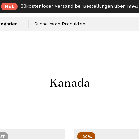
Hot
✌🏼Kostenloser Versand bei Bestellungen über 199€!
Kanada
UT
-30%