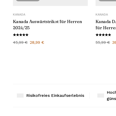
KANADA
KANADA
Kanada Auswärtstrikot für Herren
Kanada DA
2024/25
für Herre
45,99
€
28,99
€
55,99
€
3
Hoch
Risikofreies Einkaufserlebnis
güns