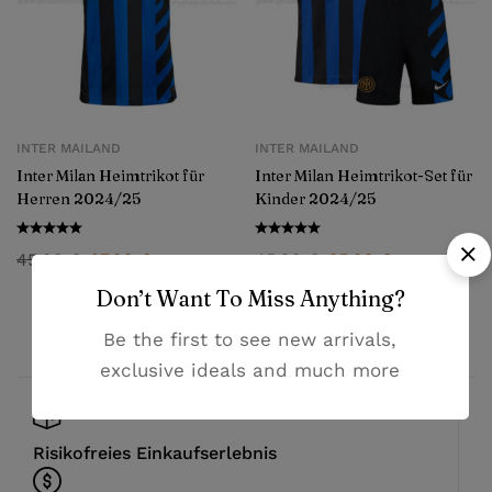
INTER MAILAND
INTER MAILAND
Inter Milan Heimtrikot für
Inter Milan Heimtrikot-Set für
Herren 2024/25
Kinder 2024/25
45,99
€
27,99
€
45,99
€
25,99
€
Don’t Want To Miss Anything?
Be the first to see new arrivals,
exclusive ideals and much more
Risikofreies Einkaufserlebnis