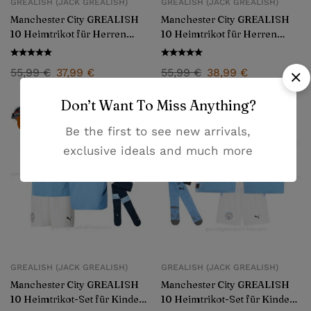
GREALISH (JACK GREALISH)
GREALISH (JACK GREALISH)
Manchester City GREALISH
Manchester City GREALISH
10 Heimtrikot für Herren
10 Heimtrikot für Herren
2024/25
2025/26
55,99
€
37,99
€
55,99
€
38,99
€
Don’t Want To Miss Anything?
-32%
-30%
Be the first to see new arrivals,
exclusive ideals and much more
GREALISH (JACK GREALISH)
GREALISH (JACK GREALISH)
Manchester City GREALISH
Manchester City GREALISH
10 Heimtrikot-Set für Kinder
10 Heimtrikot-Set für Kinder