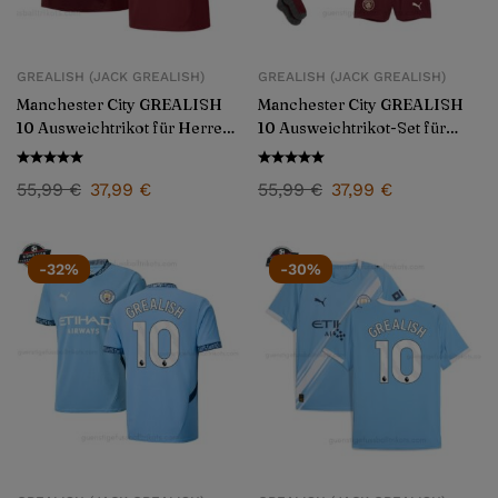
GREALISH (JACK GREALISH)
GREALISH (JACK GREALISH)
Manchester City GREALISH
Manchester City GREALISH
10 Ausweichtrikot für Herren
10 Ausweichtrikot-Set für
2024/25
Kinder 2024/25
55,99
€
37,99
€
55,99
€
37,99
€
-32%
-30%