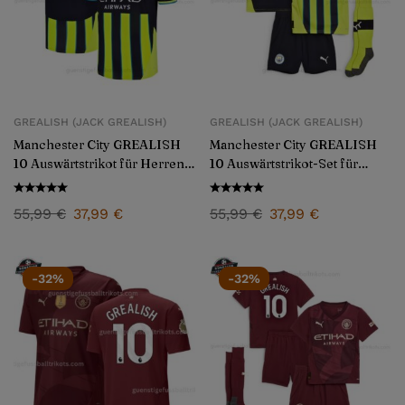
GREALISH (JACK GREALISH)
GREALISH (JACK GREALISH)
Manchester City GREALISH
Manchester City GREALISH
10 Auswärtstrikot für Herren
10 Auswärtstrikot-Set für
2024/25
Kinder 2024/25
55,99
€
37,99
€
55,99
€
37,99
€
-32%
-32%