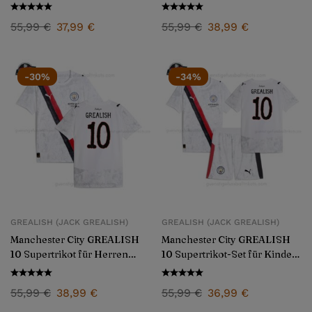
2024/25
2025/26
55,99
€
37,99
€
55,99
€
38,99
€
-30%
-34%
GREALISH (JACK GREALISH)
GREALISH (JACK GREALISH)
Manchester City GREALISH
Manchester City GREALISH
10 Supertrikot für Herren
10 Supertrikot-Set für Kinder
2025/26
2025/26
55,99
€
38,99
€
55,99
€
36,99
€