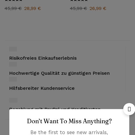
45,99
€
28,99
€
45,99
€
26,99
€
Risikofreies Einkaufserlebnis
Hochwertige Qualität zu günstigen Preisen
Hilfsbereiter Kundenservice
Bezahlung mit PayPal und Kreditkarten
Don’t Want To Miss Anything?
Be the first to see new arrivals,