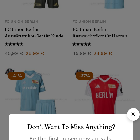
FC UNION BERLIN
FC UNION BERLIN
FC Union Berlin
FC Union Berlin
Auswärtstrikot-Set für Kinder
Ausweichtrikot für Herren
2025/26
2025/26
45,99
€
26,99
€
45,99
€
28,99
€
-41%
-37%
Don’t Want To Miss Anything?
Be the first to see new arrivals,