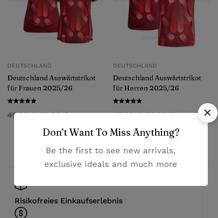
DEUTSCHLAND
DEUTSCHLAND
Deutschland Auswärtstrikot
Deutschland Auswärtstrikot
für Frauen 2025/26
für Herren 2025/26
45,99
€
28,99
€
45,99
€
28,99
€
Don’t Want To Miss Anything?
Be the first to see new arrivals,
exclusive ideals and much more
Risikofreies Einkaufserlebnis