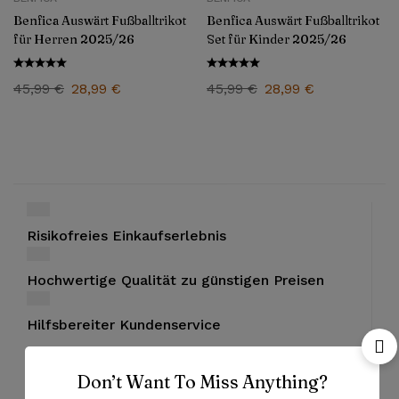
Benfica Auswärt Fußballtrikot
Benfica Auswärt Fußballtrikot
für Herren 2025/26
Set für Kinder 2025/26
45,99
€
28,99
€
45,99
€
28,99
€
Risikofreies Einkaufserlebnis
Hochwertige Qualität zu günstigen Preisen
Hilfsbereiter Kundenservice
Don’t Want To Miss Anything?
Bezahlung mit PayPal und Kreditkarten