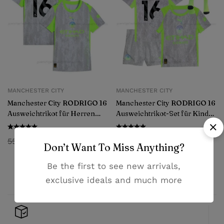
MANCHESTER CITY
MANCHESTER CITY
Manchester City RODRIGO 16
Manchester City RODRIGO 16
Ausweichtrikot für Herren
Ausweichtrikot-Set für Kinder
2025/26
2025/26
55,99
€
38,99
€
55,99
€
38,99
€
Don’t Want To Miss Anything?
Be the first to see new arrivals,
exclusive ideals and much more