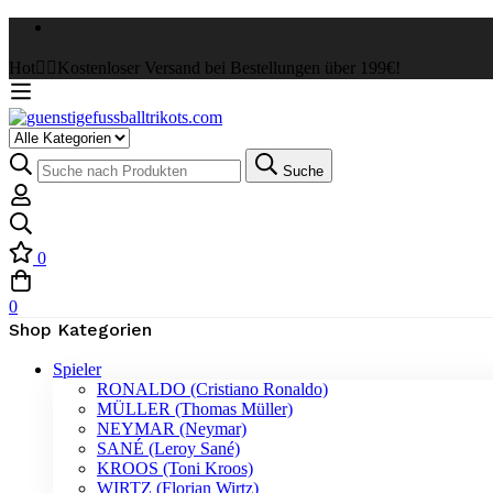
Hot
✌🏼Kostenloser Versand bei Bestellungen über 199€!
Select
a
Suche
Suche
Category
nach:
0
0
Shop Kategorien
Spieler
RONALDO (Cristiano Ronaldo)
MÜLLER (Thomas Müller)
NEYMAR (Neymar)
SANÉ (Leroy Sané)
KROOS (Toni Kroos)
WIRTZ (Florian Wirtz)