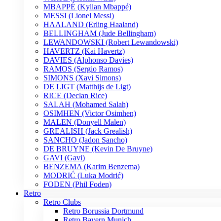
MBAPPÉ (Kylian Mbappé)
MESSI (Lionel Messi)
HAALAND (Erling Haaland)
BELLINGHAM (Jude Bellingham)
LEWANDOWSKI (Robert Lewandowski)
HAVERTZ (Kai Havertz)
DAVIES (Alphonso Davies)
RAMOS (Sergio Ramos)
SIMONS (Xavi Simons)
DE LIGT (Matthijs de Ligt)
RICE (Declan Rice)
SALAH (Mohamed Salah)
OSIMHEN (Victor Osimhen)
MALEN (Donyell Malen)
GREALISH (Jack Grealish)
SANCHO (Jadon Sancho)
DE BRUYNE (Kevin De Bruyne)
GAVI (Gavi)
BENZEMA (Karim Benzema)
MODRIĆ (Luka Modrić)
FODEN (Phil Foden)
Retro
Retro Clubs
Retro Borussia Dortmund
Retro Bayern Munich