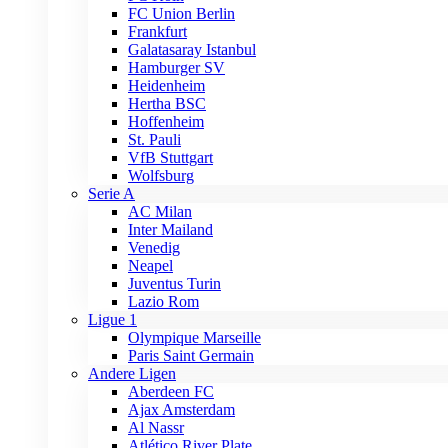
FC Union Berlin
Frankfurt
Galatasaray Istanbul
Hamburger SV
Heidenheim
Hertha BSC
Hoffenheim
St. Pauli
VfB Stuttgart
Wolfsburg
Serie A
AC Milan
Inter Mailand
Venedig
Neapel
Juventus Turin
Lazio Rom
Ligue 1
Olympique Marseille
Paris Saint Germain
Andere Ligen
Aberdeen FC
Ajax Amsterdam
Al Nassr
Atlético River Plate