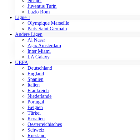
Neapel
Juventus Turin
Lazio Rom
Ligue 1
Olympique Marseille
Paris Saint Germain
Andere Ligen
Al Nassr
Ajax Amsterdam
Inter Miami
LA Galaxy
UEFA
Deutschland
England
Spanien
Italien
Frankreich
Niederlande
Portugal
Belgien
Türkei
Kroatien
Oesterreichisches
Schweiz
Russland