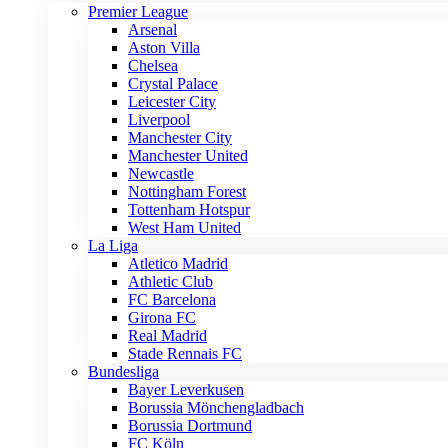
Premier League
Arsenal
Aston Villa
Chelsea
Crystal Palace
Leicester City
Liverpool
Manchester City
Manchester United
Newcastle
Nottingham Forest
Tottenham Hotspur
West Ham United
La Liga
Atletico Madrid
Athletic Club
FC Barcelona
Girona FC
Real Madrid
Stade Rennais FC
Bundesliga
Bayer Leverkusen
Borussia Mönchengladbach
Borussia Dortmund
FC Köln