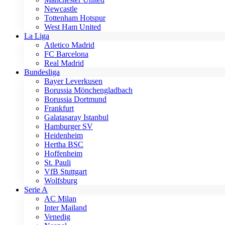
Newcastle
Tottenham Hotspur
West Ham United
La Liga
Atletico Madrid
FC Barcelona
Real Madrid
Bundesliga
Bayer Leverkusen
Borussia Mönchengladbach
Borussia Dortmund
Frankfurt
Galatasaray Istanbul
Hamburger SV
Heidenheim
Hertha BSC
Hoffenheim
St. Pauli
VfB Stuttgart
Wolfsburg
Serie A
AC Milan
Inter Mailand
Venedig