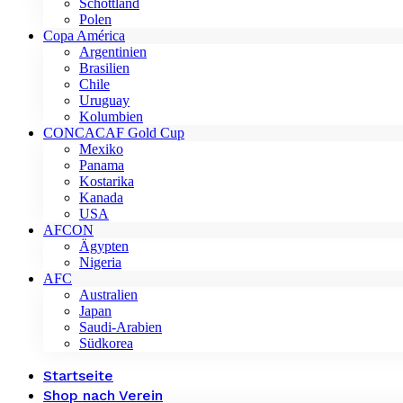
Schottland
Polen
Copa América
Argentinien
Brasilien
Chile
Uruguay
Kolumbien
CONCACAF Gold Cup
Mexiko
Panama
Kostarika
Kanada
USA
AFCON
Ägypten
Nigeria
AFC
Australien
Japan
Saudi-Arabien
Südkorea
Startseite
Shop nach Verein