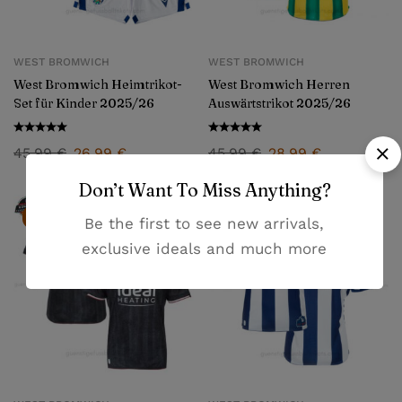
WEST BROMWICH
WEST BROMWICH
West Bromwich Heimtrikot-
West Bromwich Herren
Set für Kinder 2025/26
Auswärtstrikot 2025/26
45,99
€
26,99
€
45,99
€
28,99
€
Don’t Want To Miss Anything?
-37%
-37%
Be the first to see new arrivals,
exclusive ideals and much more