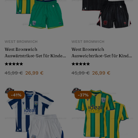
WEST BROMWICH
WEST BROMWICH
West Bromwich
West Bromwich
Auswärtstrikot-Set für Kinder
Ausweichtrikot-Set für Kinder
2025/26
2025/26
45,99
€
26,99
€
45,99
€
26,99
€
-41%
-37%