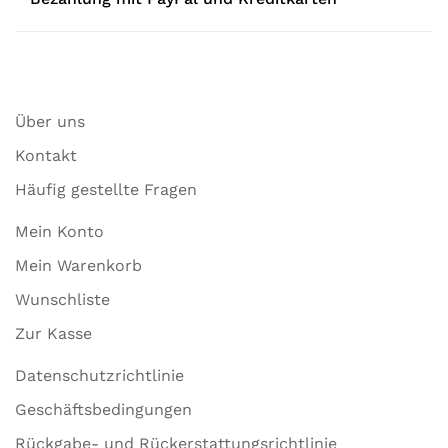
Über uns
Kontakt
Häufig gestellte Fragen
Mein Konto
Mein Warenkorb
Wunschliste
Zur Kasse
Datenschutzrichtlinie
Geschäftsbedingungen
Rückgabe- und Rückerstattungsrichtlinie