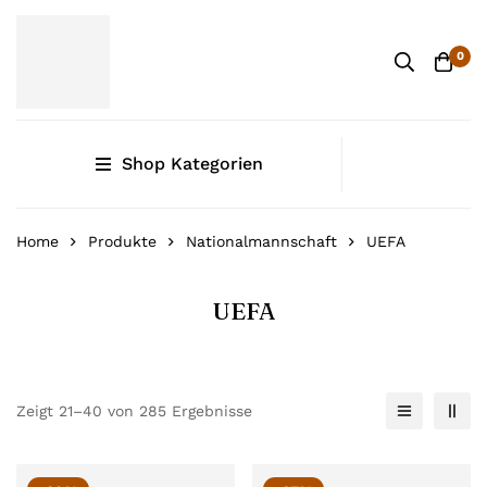
0
Shop Kategorien
Home
Produkte
Nationalmannschaft
UEFA
UEFA
Zeigt 21–40 von 285 Ergebnisse