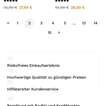
55,99
€
37,99
€
45,99
€
28,99
€
1
2
3
4
5
…
13
14
15
Risikofreies Einkaufserlebnis
Hochwertige Qualität zu günstigen Preisen
Hilfsbereiter Kundenservice
Bezahlung mit PayPal und Kreditkarten