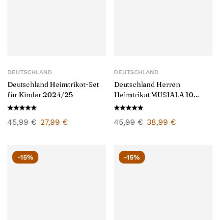
DEUTSCHLAND
DEUTSCHLAND
Deutschland Heimtrikot-Set
Deutschland Herren
für Kinder 2024/25
Heimtrikot MUSIALA 10
2026/27
45,99
€
27,99
€
45,99
€
38,99
€
-15%
-15%