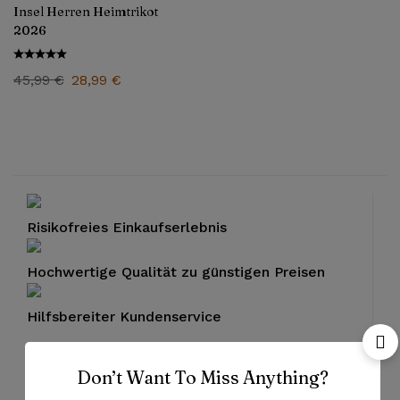
Insel Herren Heimtrikot
2026
45,99
€
28,99
€
Risikofreies Einkaufserlebnis
Hochwertige Qualität zu günstigen Preisen
Hilfsbereiter Kundenservice
Don’t Want To Miss Anything?
Bezahlung mit PayPal und Kreditkarten