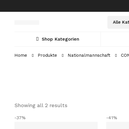
Select
Suche
a
nach:
Category
Shop Kategorien
Home
Produkte
Nationalmannschaft
CON
Showing all 2 results
-37%
-41%