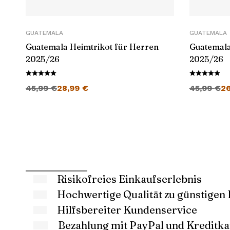
GUATEMALA
GUATEMALA
Guatemala Heimtrikot für Herren
Guatemala
2025/26
2025/26
Ursprünglicher Preis war: 45,99 €
Aktueller Preis ist: 28,99 €.
Ursprüngli
45,99
€
28,99
€
45,99
€
2
Risikofreies Einkaufserlebnis
Hochwertige Qualität zu günstigen 
Hilfsbereiter Kundenservice
Bezahlung mit PayPal und Kreditka