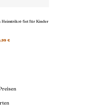
 Heimtrikot-Set für Kinder
cher Preis war: 45,99 €
Aktueller Preis ist: 26,99 €.
6,99
€
Preisen
rten