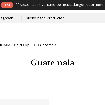
Hot
✌🏼Kostenloser Versand bei Bestellungen über 199€!
CACAF Gold Cup
Guatemala
Guatemala