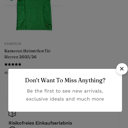
KAMERUN
Kamerun Heimtrikot für
Herren 2025/26
45,99
€
28,99
€
Don’t Want To Miss Anything?
Be the first to see new arrivals,
exclusive ideals and much more
Risikofreies Einkaufserlebnis