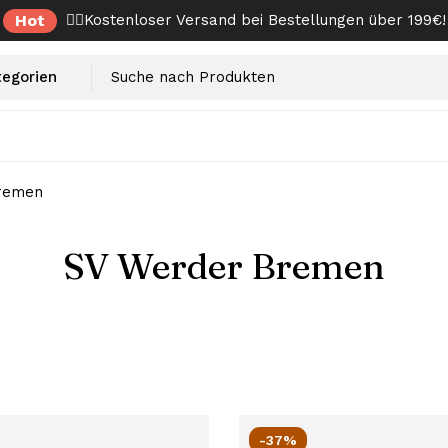
Hot
✌🏼Kostenloser Versand bei Bestellungen über 199€!
remen
SV Werder Bremen
-37%