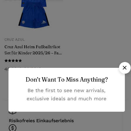
CRUZ AZUL
Cruz Azul Heim Fußballtrikot
Set für Kinder 2025/26 – Fan
Version
45,99
€
26,99
€
Don’t Want To Miss Anything?
Be the first to see new arrivals,
exclusive ideals and much more
Risikofreies Einkaufserlebnis