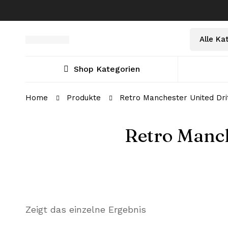
Select
Suche
a
nach:
Category
Shop Kategorien
Home
Produkte
Retro Manchester United Drit
Retro Manch
Zeigt das einzelne Ergebnis