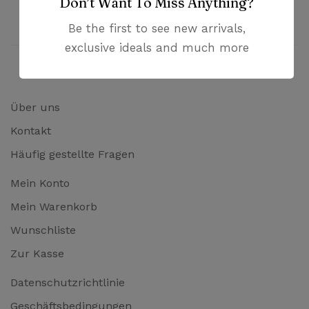
Don’t Want To Miss Anything?
Bezahlung mit PayPal und Kreditkarten
Be the first to see new arrivals,
exclusive ideals and much more
Über uns
Kontakt
Häufig gestellte Fragen
Mein Konto
Mein Warenkorb
Wunschliste
Zur Kasse
Datenschutzrichtlinie
Geschäftsbedingungen