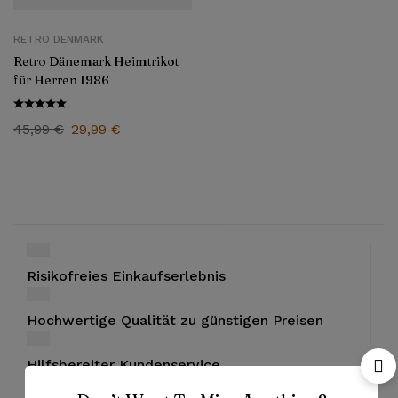
RETRO DENMARK
Retro Dänemark Heimtrikot
für Herren 1986
45,99
€
29,99
€
Risikofreies Einkaufserlebnis
Hochwertige Qualität zu günstigen Preisen
Hilfsbereiter Kundenservice