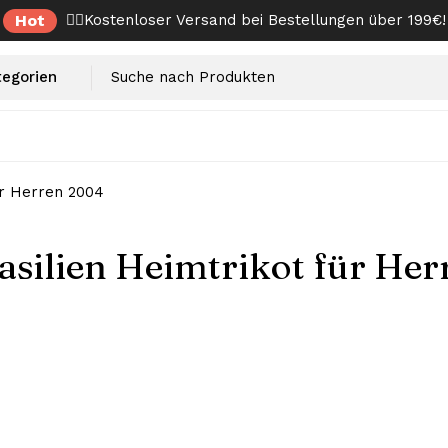
Hot
✌🏼Kostenloser Versand bei Bestellungen über 199€!
ür Herren 2004
asilien Heimtrikot für He