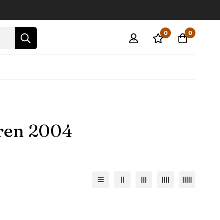
0
0
rren 2004