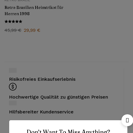
RETRO BRAZIL
Retro Brasilien Heimtrikot für
Herren 1998
45,99
€
29,99
€
Risikofreies Einkaufserlebnis
Hochwertige Qualität zu günstigen Preisen
Hilfsbereiter Kundenservice
Don’t Want To Miss Anything?
Bezahlung mit PayPal und Kreditkarten