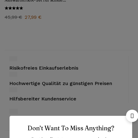
Auswärtstrikot-Set für Kinder
2002/03
45,99
€
27,99
€
Risikofreies Einkaufserlebnis
Hochwertige Qualität zu günstigen Preisen
Hilfsbereiter Kundenservice
Bezahlung mit PayPal und Kreditkarten
Don’t Want To Miss Anything?