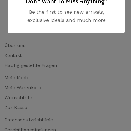
Don’t Want To Miss Anything?
Bezahlung mit PayPal und Kreditkarten
Be the first to see new arrivals,
exclusive ideals and much more
Über uns
Kontakt
Häufig gestellte Fragen
Mein Konto
Mein Warenkorb
Wunschliste
Zur Kasse
Datenschutzrichtlinie
Geschäftsbedingungen