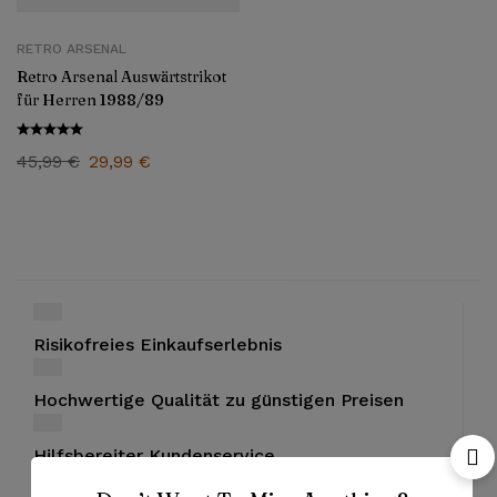
RETRO ARSENAL
Retro Arsenal Auswärtstrikot
für Herren 1988/89
45,99
€
29,99
€
Risikofreies Einkaufserlebnis
Hochwertige Qualität zu günstigen Preisen
Hilfsbereiter Kundenservice