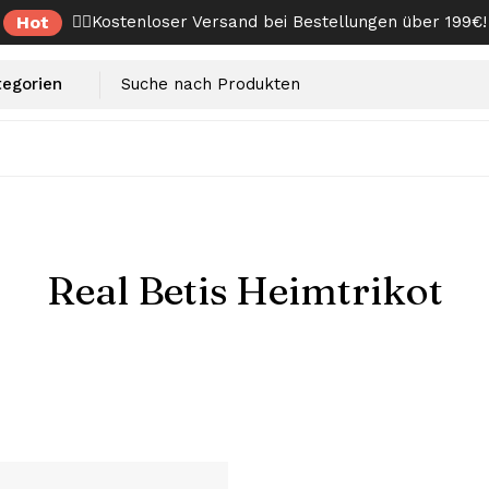
Hot
✌🏼Kostenloser Versand bei Bestellungen über 199€!
Real Betis Heimtrikot