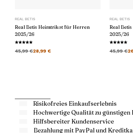
REAL BETIS
REAL BETIS
Real Betis Heimtrikot für Herren
Real Betis
2025/26
2025/26
Ursprünglicher Preis war: 45,99 €
Aktueller Preis ist: 28,99 €.
Ursprüngli
45,99
€
28,99
€
45,99
€
2
Risikofreies Einkaufserlebnis
Hochwertige Qualität zu günstigen 
Hilfsbereiter Kundenservice
Bezahlung mit PayPal und Kreditka