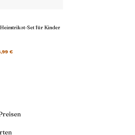
 Heimtrikot-Set für Kinder
cher Preis war: 45,99 €
Aktueller Preis ist: 26,99 €.
6,99
€
Preisen
rten