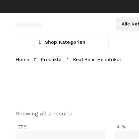
Select
Suche
a
nach:
Category
Shop Kategorien
Home
Produkte
Real Betis Heimtrikot
Showing all 2 results
-37%
-41%