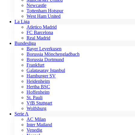
Newcastle
Tottenham Hotspur
West Ham United
La Liga
Atletico Madrid
FC Barcelona
Real Madrid
Bundesliga
Bayer Leverkusen
Borussia Mönchengladbach
Borussia Dortmund
Frankfurt
Galatasaray Istanbul
Hamburger SV
Heidenheim
Hertha BSC
Hoffenheim
St. Pauli
VfB Stuttgart
Wolfsburg
Serie A
AC Milan
Inter Mailand
Venedig