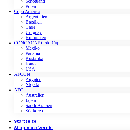
Schottland
Polen
Copa América
Argentinien
Brasilien
Chile
Uruguay
Kolumbien
CONCACAF Gold Cup
Mexiko
Panama
Kostarika
Kanada
USA
AFCON
Ägypten
Nigeria
AFC
Australien
Japan
Saudi-Arabien
Südkorea
Startseite
Shop nach Verein