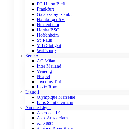
FC Union Berlin
Frankfurt
Galatasaray Istanbul
Hamburger SV
Heidenheim
Hertha BSC
Hoffenheim
St. Pauli
VfB Stuttgart
Wolfsburg
Serie A
AC Milan
Inter Mailand
Venedig
Neapel
Juventus Turin
Lazio Rom
Ligue 1
Olympique Marseille
Paris Saint Germain
Andere Ligen
Aberdeen FC
Ajax Amsterdam
Al Nassr
Atlético River Plate