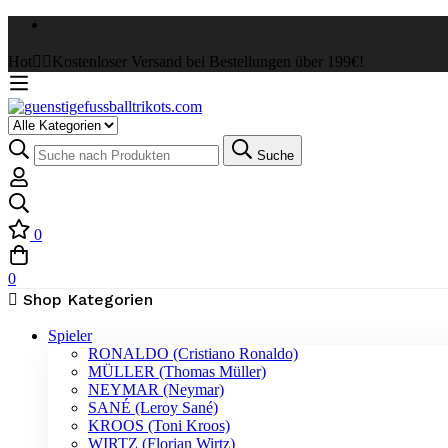
Hot
✌🏼Kostenloser Versand bei Bestellungen über 199€!
Select
a
Suche
Suche
Category
nach:
0
0
Shop Kategorien
Spieler
RONALDO (Cristiano Ronaldo)
MÜLLER (Thomas Müller)
NEYMAR (Neymar)
SANÉ (Leroy Sané)
KROOS (Toni Kroos)
WIRTZ (Florian Wirtz)