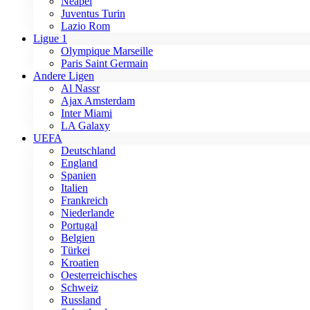
Neapel
Juventus Turin
Lazio Rom
Ligue 1
Olympique Marseille
Paris Saint Germain
Andere Ligen
Al Nassr
Ajax Amsterdam
Inter Miami
LA Galaxy
UEFA
Deutschland
England
Spanien
Italien
Frankreich
Niederlande
Portugal
Belgien
Türkei
Kroatien
Oesterreichisches
Schweiz
Russland