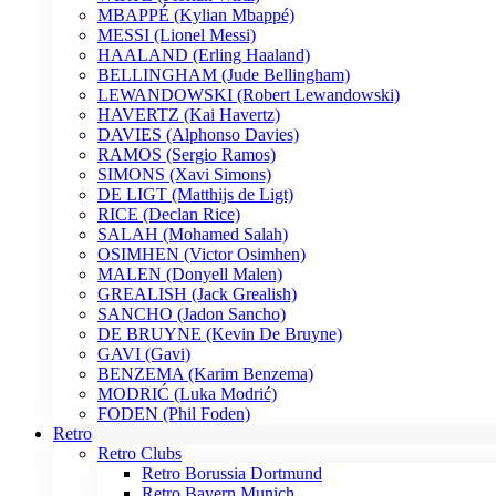
MBAPPÉ (Kylian Mbappé)
MESSI (Lionel Messi)
HAALAND (Erling Haaland)
BELLINGHAM (Jude Bellingham)
LEWANDOWSKI (Robert Lewandowski)
HAVERTZ (Kai Havertz)
DAVIES (Alphonso Davies)
RAMOS (Sergio Ramos)
SIMONS (Xavi Simons)
DE LIGT (Matthijs de Ligt)
RICE (Declan Rice)
SALAH (Mohamed Salah)
OSIMHEN (Victor Osimhen)
MALEN (Donyell Malen)
GREALISH (Jack Grealish)
SANCHO (Jadon Sancho)
DE BRUYNE (Kevin De Bruyne)
GAVI (Gavi)
BENZEMA (Karim Benzema)
MODRIĆ (Luka Modrić)
FODEN (Phil Foden)
Retro
Retro Clubs
Retro Borussia Dortmund
Retro Bayern Munich