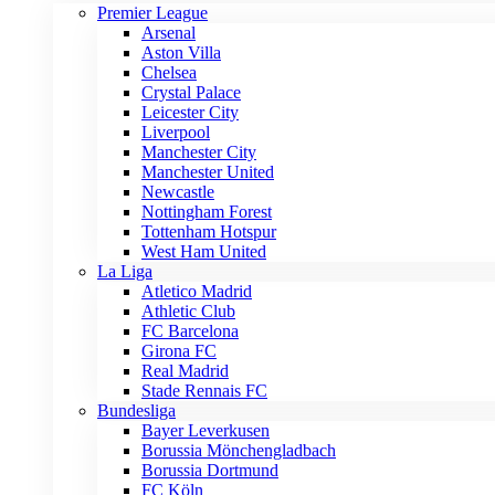
Premier League
Arsenal
Aston Villa
Chelsea
Crystal Palace
Leicester City
Liverpool
Manchester City
Manchester United
Newcastle
Nottingham Forest
Tottenham Hotspur
West Ham United
La Liga
Atletico Madrid
Athletic Club
FC Barcelona
Girona FC
Real Madrid
Stade Rennais FC
Bundesliga
Bayer Leverkusen
Borussia Mönchengladbach
Borussia Dortmund
FC Köln