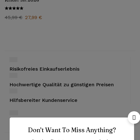
Kinder Set 2026
45,99
€
27,99
€
Risikofreies Einkaufserlebnis
Hochwertige Qualität zu günstigen Preisen
Hilfsbereiter Kundenservice
Bezahlung mit PayPal und Kreditkarten
Don’t Want To Miss Anything?