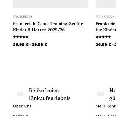
FRANKREICH
FRANKREICH
Frankreich Blaues Training-Set für
Frankreic
Kinder & Herren 2025/26
für Kinde
26,99
€
–
29,99
€
26,99
€
–
Risikofreies
Ho
Einkaufserlebnis
gü
Über uns
Mein Kont