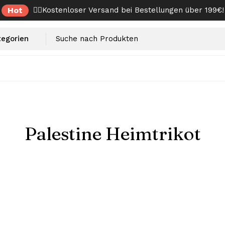
Hot
✌🏼Kostenloser Versand bei Bestellungen über 199€!
Palestine Heimtrikot