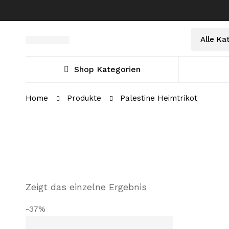
Select
Suche
a
nach:
Category
Shop Kategorien
Home
Produkte
Palestine Heimtrikot
Zeigt das einzelne Ergebnis
-37%