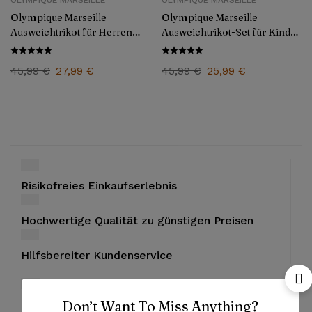
OLYMPIQUE MARSEILLE
OLYMPIQUE MARSEILLE
Olympique Marseille
Olympique Marseille
Ausweichtrikot für Herren
Ausweichtrikot-Set für Kinder
2024/25
2024/25
45,99
€
27,99
€
45,99
€
25,99
€
Risikofreies Einkaufserlebnis
Hochwertige Qualität zu günstigen Preisen
Hilfsbereiter Kundenservice
Don’t Want To Miss Anything?
Bezahlung mit PayPal und Kreditkarten