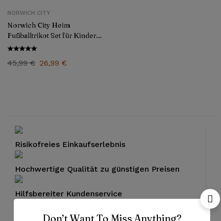
NORWICH CITY
Norwich City Heim
Fußballtrikot Set für Kinder
2025/26 – Fan Version
45,99
€
26,99
€
Risikofreies Einkaufserlebnis
Hochwertige Qualität zu günstigen Preisen
Hilfsbereiter Kundenservice
Don’t Want To Miss Anything?