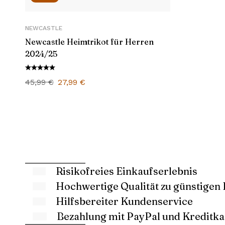
NEWCASTLE
Newcastle Heimtrikot für Herren
2024/25
Ursprünglicher
Aktueller
45,99
€
27,99
€
Preis
Preis
war:
ist:
45,99 €
27,99 €.
Risikofreies Einkaufserlebnis
Hochwertige Qualität zu günstigen 
Hilfsbereiter Kundenservice
Bezahlung mit PayPal und Kreditka