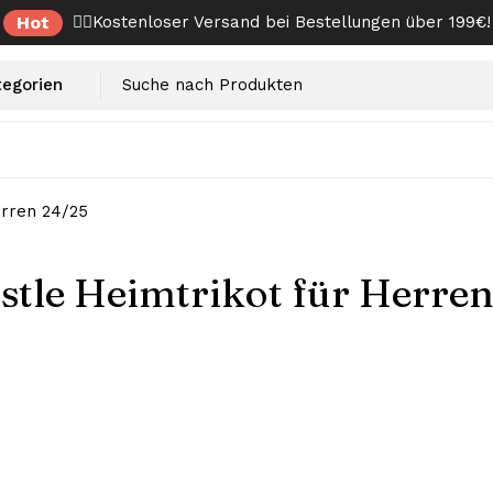
Hot
✌🏼Kostenloser Versand bei Bestellungen über 199€!
erren 24/25
tle Heimtrikot für Herre