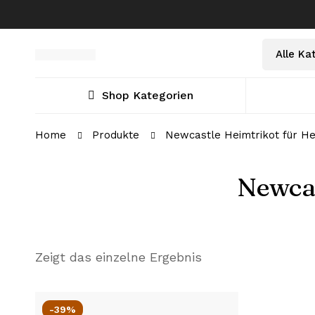
Select
Suche
a
nach:
Category
Shop Kategorien
Home
Produkte
Newcastle Heimtrikot für H
Newcas
Zeigt das einzelne Ergebnis
-39%