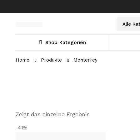
Select
Suche
a
nach:
Category
Shop Kategorien
Home
Produkte
Monterrey
Zeigt das einzelne Ergebnis
-41%