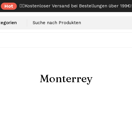
Hot
✌🏼Kostenloser Versand bei Bestellungen über 199€!
Monterrey