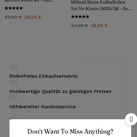
Herren 2025/26 – Fan
Millwall Heim Fußballtrikot
Version
Set für Kinder 2025/26 – Fan
Version
45,99
€
28,99
€
45,99
€
26,99
€
Risikofreies Einkaufserlebnis
Hochwertige Qualität zu günstigen Preisen
Hilfsbereiter Kundenservice
Bezahlung mit PayPal und Kreditkarten
Don’t Want To Miss Anything?