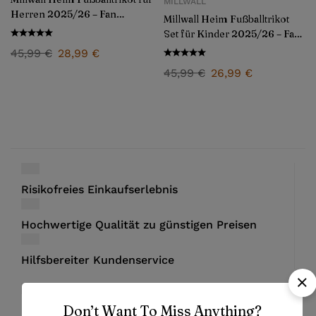
MILLWALL
Herren 2025/26 – Fan
Millwall Heim Fußballtrikot
Version
Set für Kinder 2025/26 – Fan
Version
45,99
€
28,99
€
45,99
€
26,99
€
Risikofreies Einkaufserlebnis
Hochwertige Qualität zu günstigen Preisen
Hilfsbereiter Kundenservice
Don’t Want To Miss Anything?
Bezahlung mit PayPal und Kreditkarten