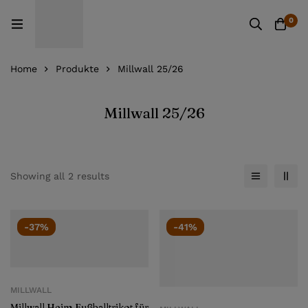
0
Home
Produkte
Millwall 25/26
Millwall 25/26
Showing all 2 results
-37%
-41%
MILLWALL
Millwall Heim Fußballtrikot für