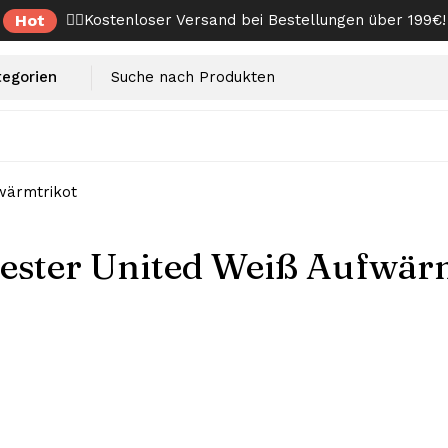
Hot
✌🏼Kostenloser Versand bei Bestellungen über 199€!
wärmtrikot
ster United Weiß Aufwär