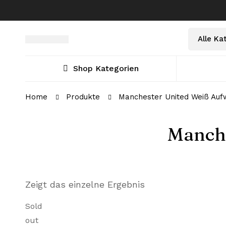
Select
Suche
a
nach:
Category
Shop Kategorien
Home
Produkte
Manchester United Weiß Auf
Manche
Zeigt das einzelne Ergebnis
Sold
out