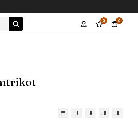
0
0
mtrikot