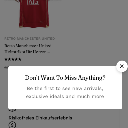
RETRO MANCHESTER UNITED
Retro Manchester United
Heimtrikot für Herren
2006/07
45,99
€
29,99
€
Don’t Want To Miss Anything?
Be the first to see new arrivals,
exclusive ideals and much more
Risikofreies Einkaufserlebnis