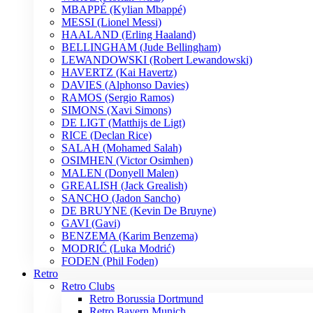
MBAPPÉ (Kylian Mbappé)
MESSI (Lionel Messi)
HAALAND (Erling Haaland)
BELLINGHAM (Jude Bellingham)
LEWANDOWSKI (Robert Lewandowski)
HAVERTZ (Kai Havertz)
DAVIES (Alphonso Davies)
RAMOS (Sergio Ramos)
SIMONS (Xavi Simons)
DE LIGT (Matthijs de Ligt)
RICE (Declan Rice)
SALAH (Mohamed Salah)
OSIMHEN (Victor Osimhen)
MALEN (Donyell Malen)
GREALISH (Jack Grealish)
SANCHO (Jadon Sancho)
DE BRUYNE (Kevin De Bruyne)
GAVI (Gavi)
BENZEMA (Karim Benzema)
MODRIĆ (Luka Modrić)
FODEN (Phil Foden)
Retro
Retro Clubs
Retro Borussia Dortmund
Retro Bayern Munich