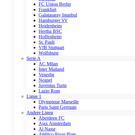
FC Union Berlin
Frankfurt
Galatasaray Istanbul
Hamburger SV
Heidenheim
Hertha BSC
Hoffenheim
St. Pauli
VfB Stuttgart
Wolfsburg
Serie A
AC Milan
Inter Mailand
Venedig
Neapel
Juventus Turin
Lazio Rom
Ligue 1
Olympique Marseille
Paris Saint Germain
Andere Ligen
Aberdeen FC
Ajax Amsterdam
Al Nassr
Atlético River Plate