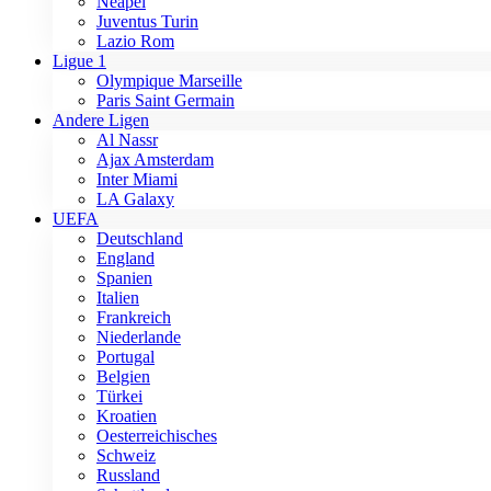
Neapel
Juventus Turin
Lazio Rom
Ligue 1
Olympique Marseille
Paris Saint Germain
Andere Ligen
Al Nassr
Ajax Amsterdam
Inter Miami
LA Galaxy
UEFA
Deutschland
England
Spanien
Italien
Frankreich
Niederlande
Portugal
Belgien
Türkei
Kroatien
Oesterreichisches
Schweiz
Russland