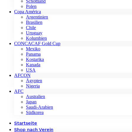
Schottland
Polen
Copa América
Argentinien
Brasilien
Chile
Uruguay
Kolumbien
CONCACAF Gold Cup
Mexiko
Panama
Kostarika
Kanada
USA
AFCON
Ägypten
Nigeria
AFC
Australien
Japan
Saudi-Arabien
Südkorea
Startseite
Shop nach Verein