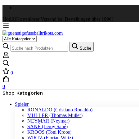
Hot
✌🏼Kostenloser Versand bei Bestellungen über 199€!
Select
a
Suche
Suche
Category
nach:
0
0
Shop Kategorien
Spieler
RONALDO (Cristiano Ronaldo)
MÜLLER (Thomas Müller)
NEYMAR (Neymar)
SANÉ (Leroy Sané)
KROOS (Toni Kroos)
WIRTZ (Florian Wirtz)