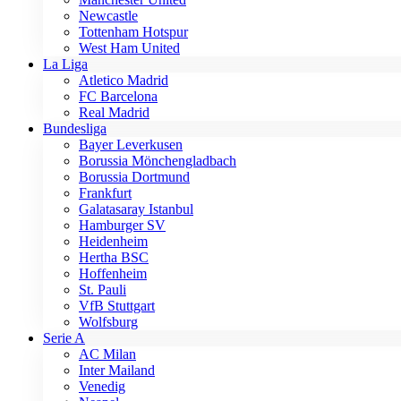
Newcastle
Tottenham Hotspur
West Ham United
La Liga
Atletico Madrid
FC Barcelona
Real Madrid
Bundesliga
Bayer Leverkusen
Borussia Mönchengladbach
Borussia Dortmund
Frankfurt
Galatasaray Istanbul
Hamburger SV
Heidenheim
Hertha BSC
Hoffenheim
St. Pauli
VfB Stuttgart
Wolfsburg
Serie A
AC Milan
Inter Mailand
Venedig