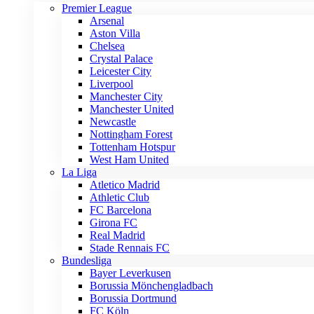
Premier League
Arsenal
Aston Villa
Chelsea
Crystal Palace
Leicester City
Liverpool
Manchester City
Manchester United
Newcastle
Nottingham Forest
Tottenham Hotspur
West Ham United
La Liga
Atletico Madrid
Athletic Club
FC Barcelona
Girona FC
Real Madrid
Stade Rennais FC
Bundesliga
Bayer Leverkusen
Borussia Mönchengladbach
Borussia Dortmund
FC Köln