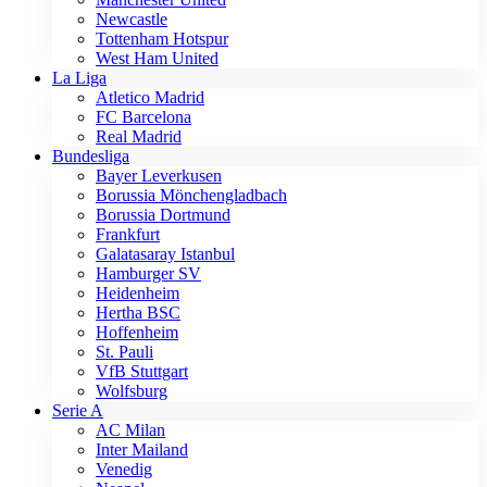
Newcastle
Tottenham Hotspur
West Ham United
La Liga
Atletico Madrid
FC Barcelona
Real Madrid
Bundesliga
Bayer Leverkusen
Borussia Mönchengladbach
Borussia Dortmund
Frankfurt
Galatasaray Istanbul
Hamburger SV
Heidenheim
Hertha BSC
Hoffenheim
St. Pauli
VfB Stuttgart
Wolfsburg
Serie A
AC Milan
Inter Mailand
Venedig