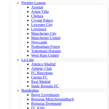
Premier League
Arsenal
Aston Villa
Chelsea
Crystal Palace
Leicester City
Liverpool
Manchester City
Manchester United
Newcastle
Nottingham Forest
Tottenham Hotspur
West Ham United
La Liga
Atletico Madrid
Athletic Club
FC Barcelona
Girona FC
Real Madrid
Stade Rennais FC
Bundesliga
Bayer Leverkusen
Borussia Mönchengladbach
Borussia Dortmund
FC Köln