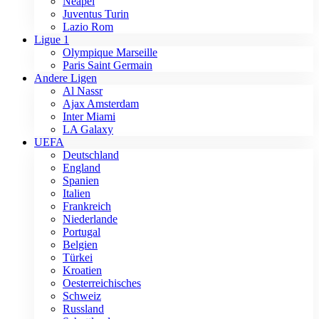
Neapel
Juventus Turin
Lazio Rom
Ligue 1
Olympique Marseille
Paris Saint Germain
Andere Ligen
Al Nassr
Ajax Amsterdam
Inter Miami
LA Galaxy
UEFA
Deutschland
England
Spanien
Italien
Frankreich
Niederlande
Portugal
Belgien
Türkei
Kroatien
Oesterreichisches
Schweiz
Russland