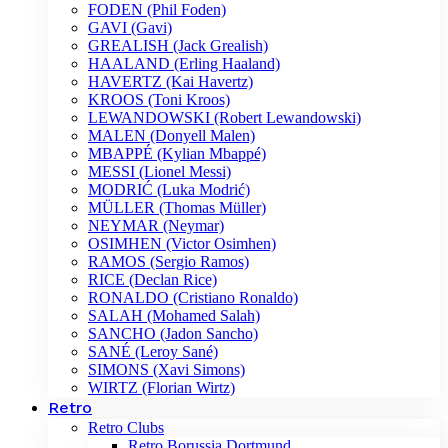
FODEN (Phil Foden)
GAVI (Gavi)
GREALISH (Jack Grealish)
HAALAND (Erling Haaland)
HAVERTZ (Kai Havertz)
KROOS (Toni Kroos)
LEWANDOWSKI (Robert Lewandowski)
MALEN (Donyell Malen)
MBAPPÉ (Kylian Mbappé)
MESSI (Lionel Messi)
MODRIĆ (Luka Modrić)
MÜLLER (Thomas Müller)
NEYMAR (Neymar)
OSIMHEN (Victor Osimhen)
RAMOS (Sergio Ramos)
RICE (Declan Rice)
RONALDO (Cristiano Ronaldo)
SALAH (Mohamed Salah)
SANCHO (Jadon Sancho)
SANÉ (Leroy Sané)
SIMONS (Xavi Simons)
WIRTZ (Florian Wirtz)
Retro
Retro Clubs
Retro Borussia Dortmund