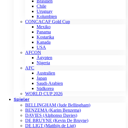
Brasilien
Chile
Uruguay
Kolumbien
CONCACAF Gold Cup
Mexiko
Panama
Kostarika
Kanada
USA
AFCON
Ägypten
Nigeria
AFC
Australien
Japan
Saudi-Arabien
Südkorea
WORLD CUP 2026
Spieler
BELLINGHAM (Jude Bellingham)
BENZEMA (Karim Benzema)
DAVIES (Alphonso Davies)
DE BRUYNE (Kevin De Bruyne)
DE LIGT (Matthijs de Ligt)