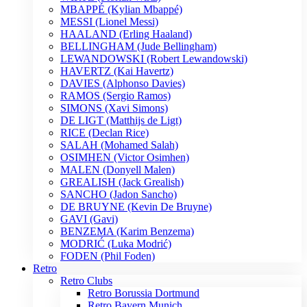
MBAPPÉ (Kylian Mbappé)
MESSI (Lionel Messi)
HAALAND (Erling Haaland)
BELLINGHAM (Jude Bellingham)
LEWANDOWSKI (Robert Lewandowski)
HAVERTZ (Kai Havertz)
DAVIES (Alphonso Davies)
RAMOS (Sergio Ramos)
SIMONS (Xavi Simons)
DE LIGT (Matthijs de Ligt)
RICE (Declan Rice)
SALAH (Mohamed Salah)
OSIMHEN (Victor Osimhen)
MALEN (Donyell Malen)
GREALISH (Jack Grealish)
SANCHO (Jadon Sancho)
DE BRUYNE (Kevin De Bruyne)
GAVI (Gavi)
BENZEMA (Karim Benzema)
MODRIĆ (Luka Modrić)
FODEN (Phil Foden)
Retro
Retro Clubs
Retro Borussia Dortmund
Retro Bayern Munich