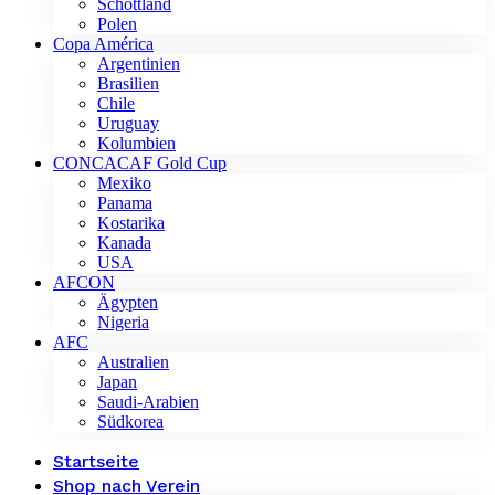
Schottland
Polen
Copa América
Argentinien
Brasilien
Chile
Uruguay
Kolumbien
CONCACAF Gold Cup
Mexiko
Panama
Kostarika
Kanada
USA
AFCON
Ägypten
Nigeria
AFC
Australien
Japan
Saudi-Arabien
Südkorea
Startseite
Shop nach Verein