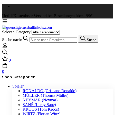
Hot
✌🏼Kostenloser Versand bei Bestellungen über 199€!
Select a Category
Suche nach:
Suche
0
0
Shop Kategorien
Spieler
RONALDO (Cristiano Ronaldo)
MÜLLER (Thomas Müller)
NEYMAR (Neymar)
SANÉ (Leroy Sané)
KROOS (Toni Kroos)
WIRTZ (Florian Wirtz)