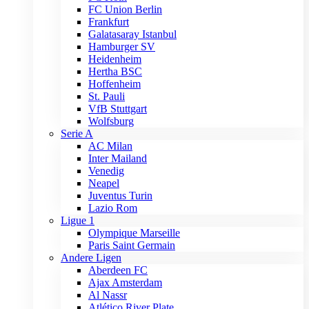
FC Union Berlin
Frankfurt
Galatasaray Istanbul
Hamburger SV
Heidenheim
Hertha BSC
Hoffenheim
St. Pauli
VfB Stuttgart
Wolfsburg
Serie A
AC Milan
Inter Mailand
Venedig
Neapel
Juventus Turin
Lazio Rom
Ligue 1
Olympique Marseille
Paris Saint Germain
Andere Ligen
Aberdeen FC
Ajax Amsterdam
Al Nassr
Atlético River Plate