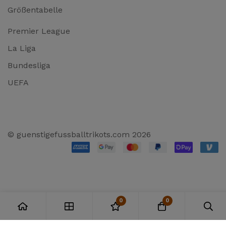
Größentabelle
Premier League
La Liga
Bundesliga
UEFA
© guenstigefussballtrikots.com 2026
0
0