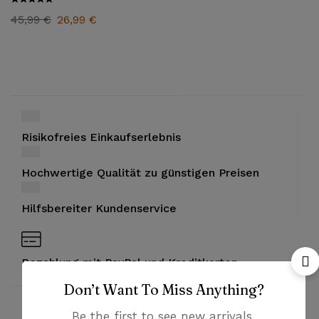
45,99
€
26,99
€
Risikofreies Einkaufserlebnis
Hochwertige Qualität zu günstigen Preisen
Hilfsbereiter Kundenservice
Bezahlung mit PayPal und Kreditkarten
Don’t Want To Miss Anything?
Be the first to see new arrivals,