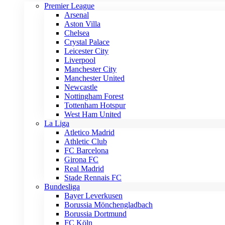
Premier League
Arsenal
Aston Villa
Chelsea
Crystal Palace
Leicester City
Liverpool
Manchester City
Manchester United
Newcastle
Nottingham Forest
Tottenham Hotspur
West Ham United
La Liga
Atletico Madrid
Athletic Club
FC Barcelona
Girona FC
Real Madrid
Stade Rennais FC
Bundesliga
Bayer Leverkusen
Borussia Mönchengladbach
Borussia Dortmund
FC Köln