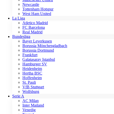
Newcastle
Tottenham Hotspur
West Ham United
La Liga
Atletico Madrid
FC Barcelona
Real Madrid
Bundesliga
Bayer Leverkusen
Borussia Mönchengladbach
Borussia Dortmund
Frankfurt
Galatasaray Istanbul
Hamburger SV
Heidenheim
Hertha BSC
Hoffenheim
St. Pauli
VfB Stuttgart
Wolfsburg
Serie A
AC Milan
Inter Mailand
Venedig