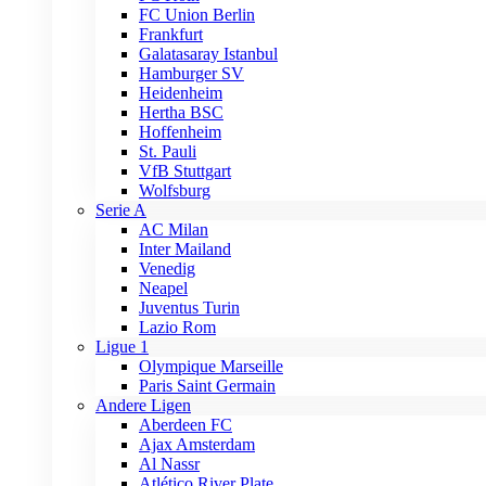
FC Union Berlin
Frankfurt
Galatasaray Istanbul
Hamburger SV
Heidenheim
Hertha BSC
Hoffenheim
St. Pauli
VfB Stuttgart
Wolfsburg
Serie A
AC Milan
Inter Mailand
Venedig
Neapel
Juventus Turin
Lazio Rom
Ligue 1
Olympique Marseille
Paris Saint Germain
Andere Ligen
Aberdeen FC
Ajax Amsterdam
Al Nassr
Atlético River Plate