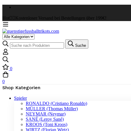
Hot
✌🏼Kostenloser Versand bei Bestellungen über 199€!
Select
a
Suche
Suche
Category
nach:
0
0
Shop Kategorien
Spieler
RONALDO (Cristiano Ronaldo)
MÜLLER (Thomas Müller)
NEYMAR (Neymar)
SANÉ (Leroy Sané)
KROOS (Toni Kroos)
WIRTZ (Florian Wirtz)