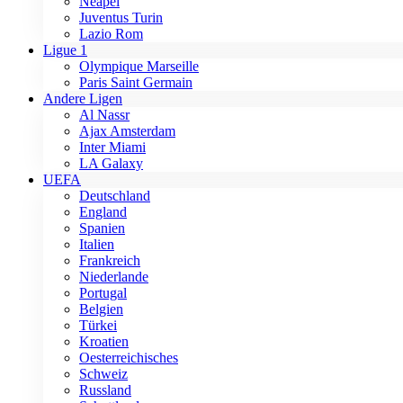
Neapel
Juventus Turin
Lazio Rom
Ligue 1
Olympique Marseille
Paris Saint Germain
Andere Ligen
Al Nassr
Ajax Amsterdam
Inter Miami
LA Galaxy
UEFA
Deutschland
England
Spanien
Italien
Frankreich
Niederlande
Portugal
Belgien
Türkei
Kroatien
Oesterreichisches
Schweiz
Russland