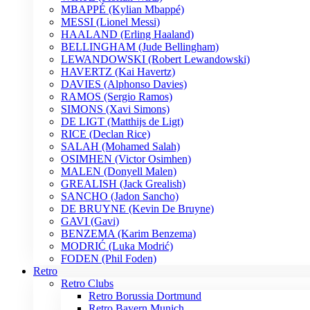
MBAPPÉ (Kylian Mbappé)
MESSI (Lionel Messi)
HAALAND (Erling Haaland)
BELLINGHAM (Jude Bellingham)
LEWANDOWSKI (Robert Lewandowski)
HAVERTZ (Kai Havertz)
DAVIES (Alphonso Davies)
RAMOS (Sergio Ramos)
SIMONS (Xavi Simons)
DE LIGT (Matthijs de Ligt)
RICE (Declan Rice)
SALAH (Mohamed Salah)
OSIMHEN (Victor Osimhen)
MALEN (Donyell Malen)
GREALISH (Jack Grealish)
SANCHO (Jadon Sancho)
DE BRUYNE (Kevin De Bruyne)
GAVI (Gavi)
BENZEMA (Karim Benzema)
MODRIĆ (Luka Modrić)
FODEN (Phil Foden)
Retro
Retro Clubs
Retro Borussia Dortmund
Retro Bayern Munich