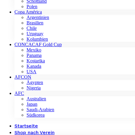
Schottland
Polen
Copa América
Argentinien
Brasilien
Chile
Uruguay
Kolumbien
CONCACAF Gold Cup
Mexiko
Panama
Kostarika
Kanada
USA
AFCON
Ägypten
Nigeria
AFC
Australien
Japan
Saudi-Arabien
Südkorea
Startseite
Shop nach Verein