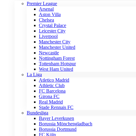
Premier League
Arsenal
Aston Villa
Chelsea
Crystal Palace
Leicester City
Liverpool
Manchester City
Manchester United
Newcastle
Nottingham Forest
Tottenham Hotspur
West Ham United
La Liga
Atletico Madrid
Athletic Club
FC Barcelona
Girona FC
Real Madrid
Stade Rennais FC
Bundesliga
Bayer Leverkusen
Borussia Mönchengladbach
Borussia Dortmund
FC Köln