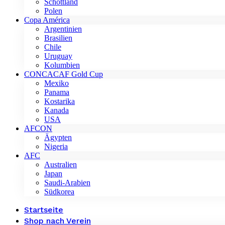
Schottland
Polen
Copa América
Argentinien
Brasilien
Chile
Uruguay
Kolumbien
CONCACAF Gold Cup
Mexiko
Panama
Kostarika
Kanada
USA
AFCON
Ägypten
Nigeria
AFC
Australien
Japan
Saudi-Arabien
Südkorea
Startseite
Shop nach Verein