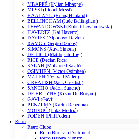
MBAPPÉ (Kylian Mbappé)
MESSI (Lionel Messi)
HAALAND (Erling Haaland)
BELLINGHAM (Jude Bellingham)
LEWANDOWSKI (Robert Lewandowski)
HAVERTZ (Kai Havertz)
DAVIES (Alphonso Davies)
RAMOS (Sergio Ramos)
SIMONS (Xavi Simons)
DE LIGT (Matthijs de Ligt)
RICE (Declan Rice)
SALAH (Mohamed Salah)
OSIMHEN (Victor Osimhen)
MALEN (Donyell Malen)
GREALISH (Jack Grealish)
SANCHO (Jadon Sancho)
DE BRUYNE (Kevin De Bruyne)
GAVI (Gavi)
BENZEMA (Karim Benzema)
MODRIĆ (Luka Modrić)
FODEN (Phil Foden)
Retro
Retro Clubs
Retro Borussia Dortmund
Retro Bayern Munich