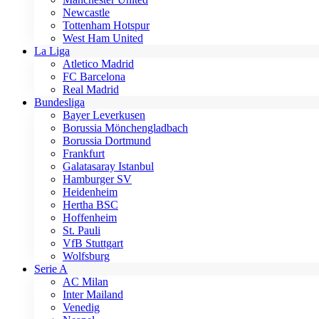
Newcastle
Tottenham Hotspur
West Ham United
La Liga
Atletico Madrid
FC Barcelona
Real Madrid
Bundesliga
Bayer Leverkusen
Borussia Mönchengladbach
Borussia Dortmund
Frankfurt
Galatasaray Istanbul
Hamburger SV
Heidenheim
Hertha BSC
Hoffenheim
St. Pauli
VfB Stuttgart
Wolfsburg
Serie A
AC Milan
Inter Mailand
Venedig