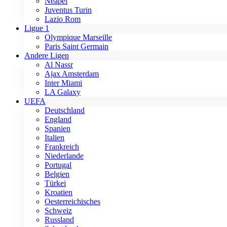
Neapel
Juventus Turin
Lazio Rom
Ligue 1
Olympique Marseille
Paris Saint Germain
Andere Ligen
Al Nassr
Ajax Amsterdam
Inter Miami
LA Galaxy
UEFA
Deutschland
England
Spanien
Italien
Frankreich
Niederlande
Portugal
Belgien
Türkei
Kroatien
Oesterreichisches
Schweiz
Russland