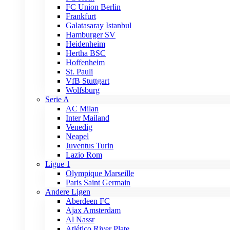
FC Union Berlin
Frankfurt
Galatasaray Istanbul
Hamburger SV
Heidenheim
Hertha BSC
Hoffenheim
St. Pauli
VfB Stuttgart
Wolfsburg
Serie A
AC Milan
Inter Mailand
Venedig
Neapel
Juventus Turin
Lazio Rom
Ligue 1
Olympique Marseille
Paris Saint Germain
Andere Ligen
Aberdeen FC
Ajax Amsterdam
Al Nassr
Atlético River Plate