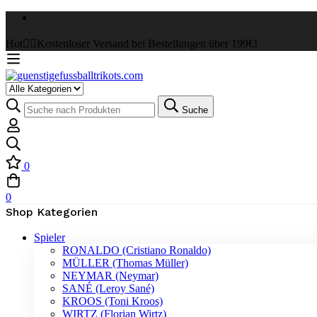
Hot
✌🏼Kostenloser Versand bei Bestellungen über 199€!
Select
a
Suche
Suche
Category
nach:
0
0
Shop Kategorien
Spieler
RONALDO (Cristiano Ronaldo)
MÜLLER (Thomas Müller)
NEYMAR (Neymar)
SANÉ (Leroy Sané)
KROOS (Toni Kroos)
WIRTZ (Florian Wirtz)