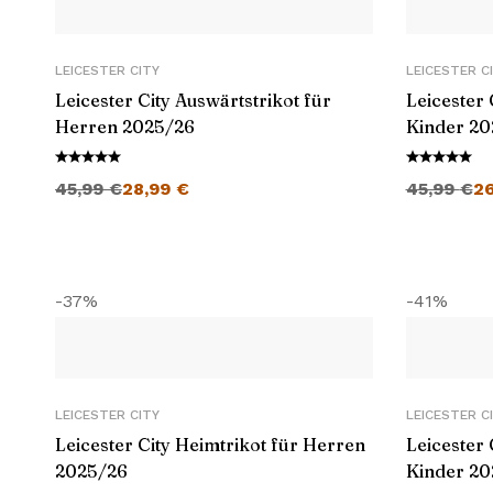
LEICESTER CITY
LEICESTER C
Leicester City Auswärtstrikot für
Leicester 
Herren 2025/26
Kinder 20
Ursprünglicher Preis war: 45,99 €
Aktueller Preis ist: 28,99 €.
Ursprüngli
45,99
€
28,99
€
45,99
€
2
-37%
-41%
LEICESTER CITY
LEICESTER C
Leicester City Heimtrikot für Herren
Leicester 
2025/26
Kinder 20