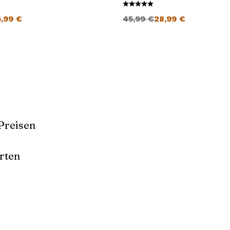
cher Preis war: 45,99 €
Aktueller Preis ist: 26,99 €.
Ursprünglicher Preis war: 45,99 €
Aktueller Preis ist: 28,99 €.
6,99
€
45,99
€
28,99
€
Preisen
rten