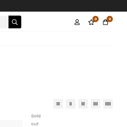
0
0
Sold
out