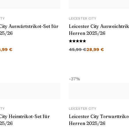
ITY
LEICESTER CITY
City Auswärtstrikot-Set für
Leicester City Ausweichtrik
25/26
Herren 2025/26
cher Preis war: 45,99 €
Aktueller Preis ist: 26,99 €.
Ursprünglicher Preis war: 45,99 €
Aktueller Preis ist: 28,99 €.
6,99
€
45,99
€
28,99
€
-37%
ITY
LEICESTER CITY
City Heimtrikot-Set für
Leicester City Torwarttriko
25/26
Herren 2025/26