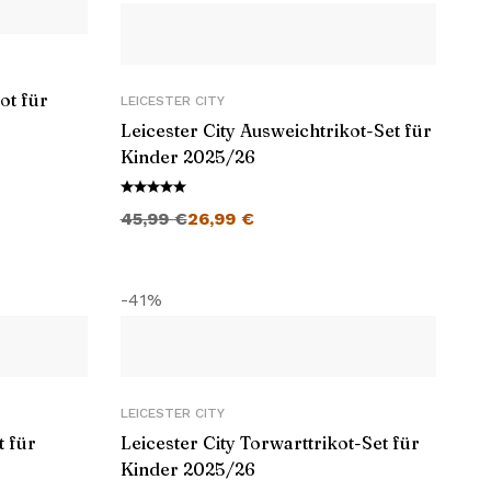
ot für
LEICESTER CITY
Leicester City Ausweichtrikot-Set für
Kinder 2025/26
Ursprünglicher Preis war: 45,99 €
Aktueller Preis ist: 26,99 €.
45,99
€
26,99
€
-41%
LEICESTER CITY
t für
Leicester City Torwarttrikot-Set für
Kinder 2025/26