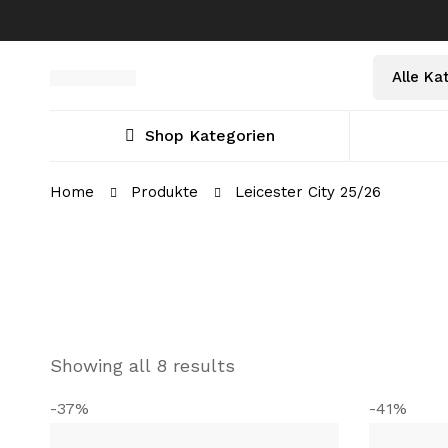
Select
Suche
a
nach:
Category
Shop Kategorien
Home
Produkte
Leicester City 25/26
Showing all 8 results
-37%
-41%