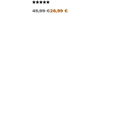
Ursprünglicher Preis war: 45,99 €
Aktueller Preis ist: 26,99 €.
45,99
€
26,99
€