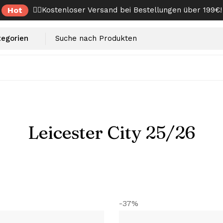
Hot
✌🏼Kostenloser Versand bei Bestellungen über 199€!
Leicester City 25/26
-37%