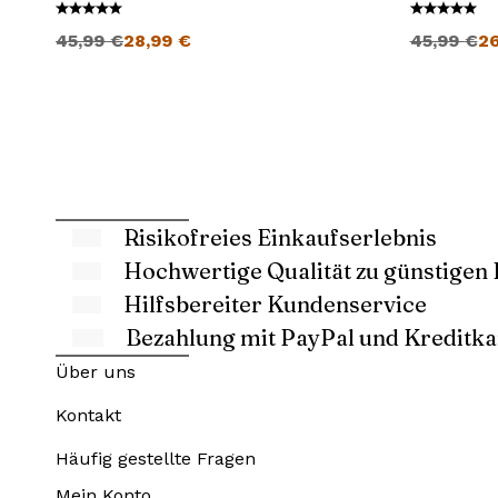
Ursprünglicher Preis war: 45,99 €
Aktueller Preis ist: 28,99 €.
Ursprüngli
45,99
€
28,99
€
45,99
€
2
Risikofreies Einkaufserlebnis
Hochwertige Qualität zu günstigen 
Hilfsbereiter Kundenservice
Bezahlung mit PayPal und Kreditka
Über uns
Kontakt
Häufig gestellte Fragen
Mein Konto