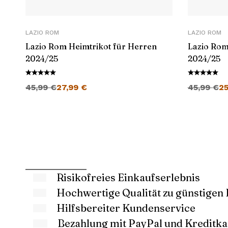
LAZIO ROM
LAZIO ROM
Lazio Rom Heimtrikot für Herren
Lazio Rom
2024/25
2024/25
Ursprünglicher Preis war: 45,99 €
Aktueller Preis ist: 27,99 €.
Ursprüngli
45,99
€
27,99
€
45,99
€
2
Risikofreies Einkaufserlebnis
Hochwertige Qualität zu günstigen 
Hilfsbereiter Kundenservice
Bezahlung mit PayPal und Kreditka