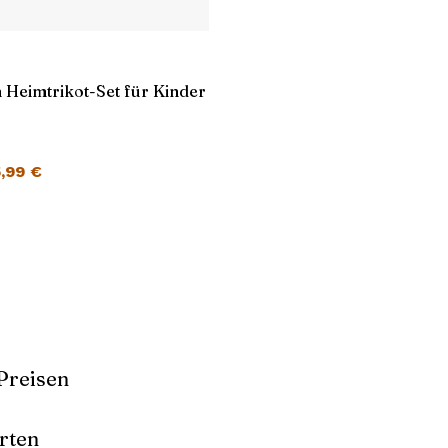
 Heimtrikot-Set für Kinder
cher Preis war: 45,99 €
Aktueller Preis ist: 25,99 €.
5,99
€
Preisen
rten