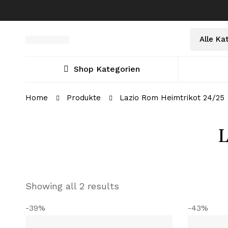
Select
Suche
a
nach:
Category
Shop Kategorien
Home
Produkte
Lazio Rom Heimtrikot 24/25
L
Showing all 2 results
-39%
-43%