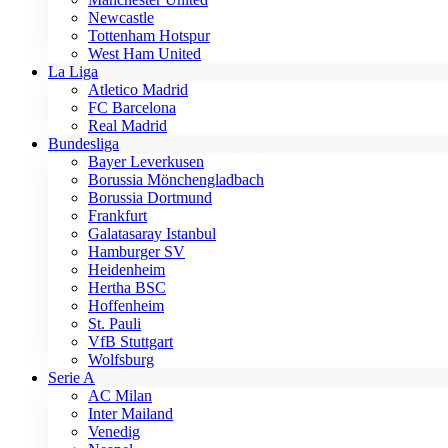
Newcastle
Tottenham Hotspur
West Ham United
La Liga
Atletico Madrid
FC Barcelona
Real Madrid
Bundesliga
Bayer Leverkusen
Borussia Mönchengladbach
Borussia Dortmund
Frankfurt
Galatasaray Istanbul
Hamburger SV
Heidenheim
Hertha BSC
Hoffenheim
St. Pauli
VfB Stuttgart
Wolfsburg
Serie A
AC Milan
Inter Mailand
Venedig