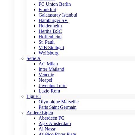
FC Union Berlin
Frankfurt
Galatasaray Istanbul
Hamburger SV
Heidenheim
Hertha BSC
Hoffenheim
St. Pauli
VfB Stuttgart
Wolfsburg
Serie A
AC Milan
Inter Mailand
Venedig
Neapel
Juventus Turin
Lazio Rom
Ligue 1
Olympique Marseille
Paris Saint Germain
Andere Ligen
Aberdeen FC
Ajax Amsterdam
Al Nassr
Atlético River Plate