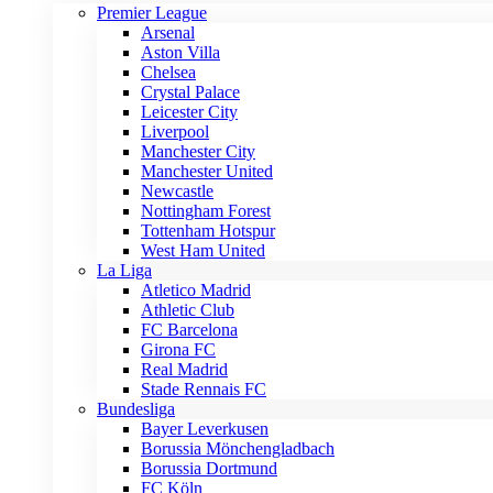
Premier League
Arsenal
Aston Villa
Chelsea
Crystal Palace
Leicester City
Liverpool
Manchester City
Manchester United
Newcastle
Nottingham Forest
Tottenham Hotspur
West Ham United
La Liga
Atletico Madrid
Athletic Club
FC Barcelona
Girona FC
Real Madrid
Stade Rennais FC
Bundesliga
Bayer Leverkusen
Borussia Mönchengladbach
Borussia Dortmund
FC Köln