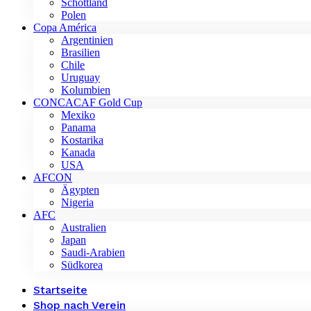
Schottland
Polen
Copa América
Argentinien
Brasilien
Chile
Uruguay
Kolumbien
CONCACAF Gold Cup
Mexiko
Panama
Kostarika
Kanada
USA
AFCON
Ägypten
Nigeria
AFC
Australien
Japan
Saudi-Arabien
Südkorea
Startseite
Shop nach Verein