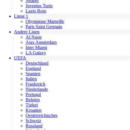
Neapel
Juventus Turin
Lazio Rom
Ligue 1
Olympique Marseille
Paris Saint Germain
Andere Ligen
Al Nassr
Ajax Amsterdam
Inter Miami
LA Galaxy
UEFA
Deutschland
England
Spanien
Italien
Frankreich
Niederlande
Portugal
Belgien
Türkei
Kroatien
Oesterreichisches
Schweiz
Russland