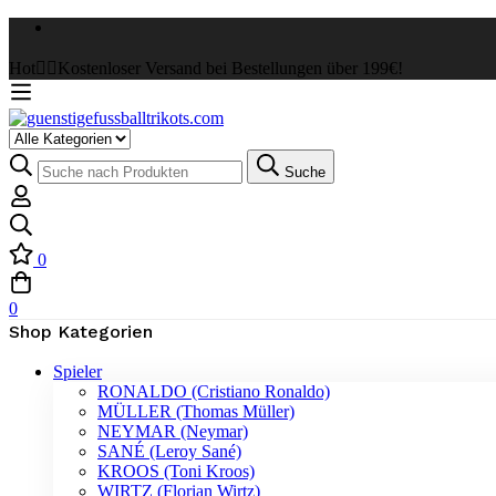
Hot
✌🏼Kostenloser Versand bei Bestellungen über 199€!
Select
a
Suche
Suche
Category
nach:
0
0
Shop Kategorien
Spieler
RONALDO (Cristiano Ronaldo)
MÜLLER (Thomas Müller)
NEYMAR (Neymar)
SANÉ (Leroy Sané)
KROOS (Toni Kroos)
WIRTZ (Florian Wirtz)