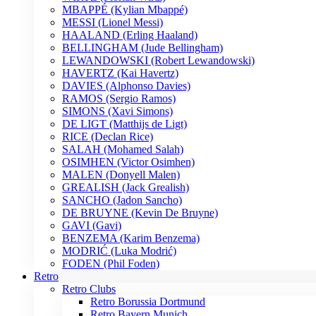
MBAPPÉ (Kylian Mbappé)
MESSI (Lionel Messi)
HAALAND (Erling Haaland)
BELLINGHAM (Jude Bellingham)
LEWANDOWSKI (Robert Lewandowski)
HAVERTZ (Kai Havertz)
DAVIES (Alphonso Davies)
RAMOS (Sergio Ramos)
SIMONS (Xavi Simons)
DE LIGT (Matthijs de Ligt)
RICE (Declan Rice)
SALAH (Mohamed Salah)
OSIMHEN (Victor Osimhen)
MALEN (Donyell Malen)
GREALISH (Jack Grealish)
SANCHO (Jadon Sancho)
DE BRUYNE (Kevin De Bruyne)
GAVI (Gavi)
BENZEMA (Karim Benzema)
MODRIĆ (Luka Modrić)
FODEN (Phil Foden)
Retro
Retro Clubs
Retro Borussia Dortmund
Retro Bayern Munich