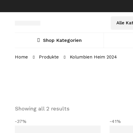
Select
Suche
a
nach:
Category
Shop Kategorien
Home
Produkte
Kolumbien Heim 2024
Showing all 2 results
-37%
-41%