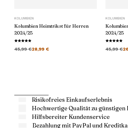
KOLUMBIEN
KOLUMBIEN
Kolumbien Heimtrikot für Herren
Kolumbien
2024/25
2024/25
Ursprünglicher Preis war: 45,99 €
Aktueller Preis ist: 28,99 €.
Ursprüngli
45,99
€
28,99
€
45,99
€
2
Risikofreies Einkaufserlebnis
Hochwertige Qualität zu günstigen 
Hilfsbereiter Kundenservice
Bezahlung mit PayPal und Kreditka