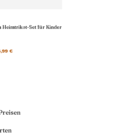
 Heimtrikot-Set für Kinder
cher Preis war: 45,99 €
Aktueller Preis ist: 26,99 €.
6,99
€
Preisen
rten