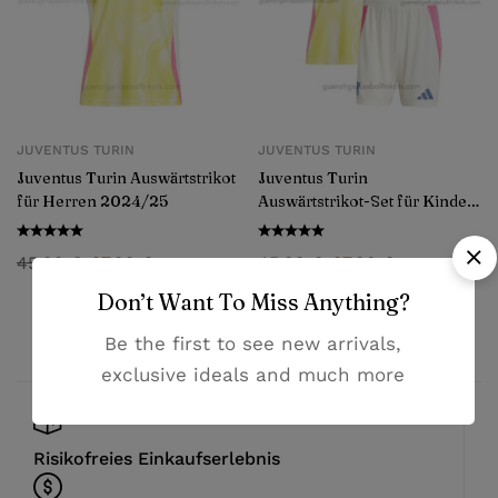
JUVENTUS TURIN
JUVENTUS TURIN
Juventus Turin Auswärtstrikot
Juventus Turin
für Herren 2024/25
Auswärtstrikot-Set für Kinder
2024/25
45,99
€
27,99
€
45,99
€
27,99
€
Don’t Want To Miss Anything?
Be the first to see new arrivals,
exclusive ideals and much more
Risikofreies Einkaufserlebnis